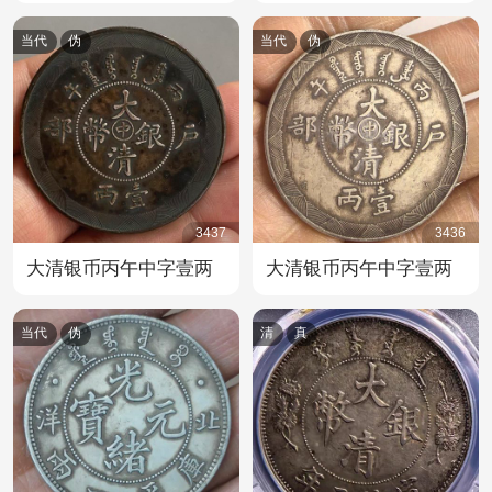
当代
伪
当代
伪
3437
3436
大清银币丙午中字壹两
大清银币丙午中字壹两
当代
伪
清
真