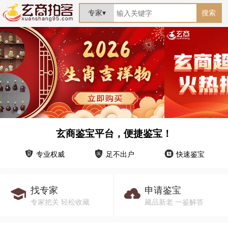
专家▾
搜索
玄商鉴宝平台，便捷鉴宝！
专业权威
足不出户
快速鉴宝
找专家
申请鉴宝
专家把关 轻松收藏
藏品新老 一鉴解答