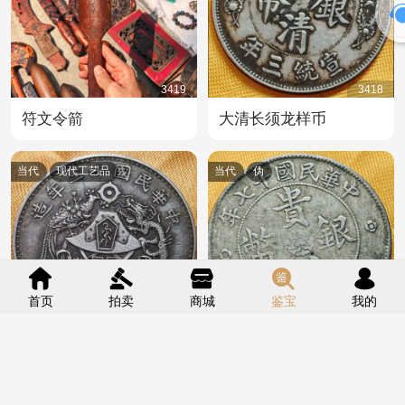
3419
3418
符文令箭
大清长须龙样币
当代
现代工艺品
当代
伪
首页
拍卖
商城
鉴宝
我的
3417
3416
大字龙凤银币
贵州汽车银币