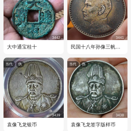
3442
3441
大中通宝桂十
民国十八年孙像三帆样币
当代
伪
当代
伪
3439
3438
袁像飞龙银币
袁像飞龙签字版样币