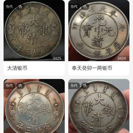
当代
伪
当代
伪
3425
3424
大清银币
奉天癸卯一两银币
当代
伪
当代
伪