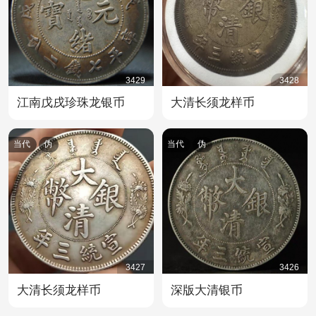
3429
3428
江南戊戌珍珠龙银币
大清长须龙样币
当代
伪
当代
伪
3427
3426
大清长须龙样币
深版大清银币