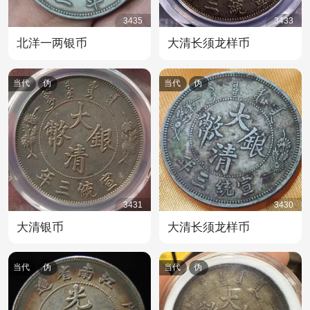
3435
3433
北洋一两银币
大清长须龙样币
当代
伪
当代
伪
3431
3430
大清银币
大清长须龙样币
当代
伪
当代
伪