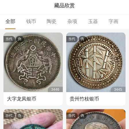
藏品欣赏
全部
钱币
陶瓷
杂项
玉器
字画
当代
伪
当代
伪
3446
3445
大字龙凤银币
贵州竹枝银币
当代
伪
当代
伪