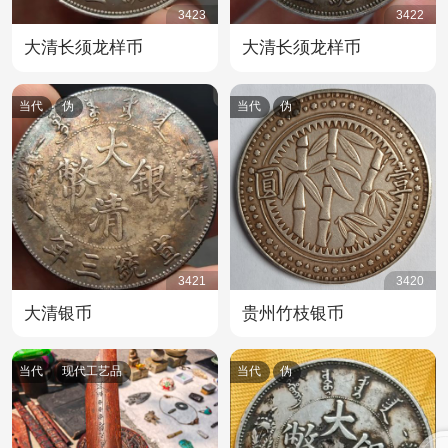
3423
3422
大清长须龙样币
大清长须龙样币
当代
伪
当代
伪
3421
3420
大清银币
贵州竹枝银币
当代
现代工艺品
当代
伪